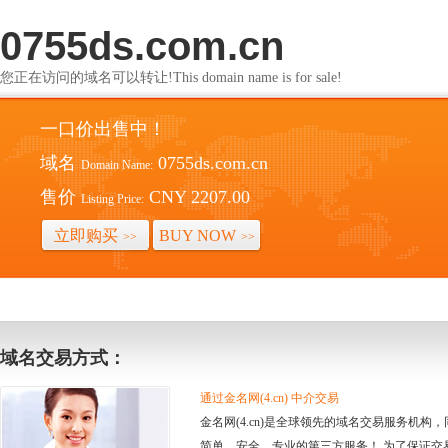
0755ds.com.cn
您正在访问的域名可以转让!This domain name is for sale!
一口价出售中！
域名
0755ds.com.cn
Domain Name:
售价
CNY 2207.00
Listing Price:
立即购买
BUY NOW
>>
>>
域名交易方式：
通过金名网(4.cn) 中介交易
金名网(4.cn)是全球领先的域名交易服务机
简单、安全、专业的第三方服务！ 为了保证交