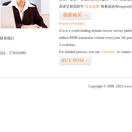
具体交易流程可
“点击这里”
查看或咨询support@
我要购买
>>
Process Overview:
4.cn is a world leading domain escrow service plat
million RMB transaction volume every year. We promi
联系我们
5 workdays.
For detailed process, you can
“visit here”
or contact
QQ：2726103981
BUY NOW
>>
Copyright © 1998 -2025 www.